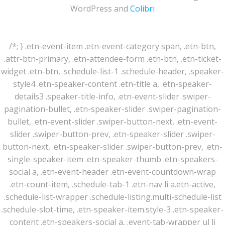
WordPress and
Colibri
/*; } .etn-event-item .etn-event-category span, .etn-btn,
.attr-btn-primary, .etn-attendee-form .etn-btn, .etn-ticket-
widget .etn-btn, .schedule-list-1 .schedule-header, .speaker-
style4 .etn-speaker-content .etn-title a, .etn-speaker-
details3 .speaker-title-info, .etn-event-slider .swiper-
pagination-bullet, .etn-speaker-slider .swiper-pagination-
bullet, .etn-event-slider .swiper-button-next, .etn-event-
slider .swiper-button-prev, .etn-speaker-slider .swiper-
button-next, .etn-speaker-slider .swiper-button-prev, .etn-
single-speaker-item .etn-speaker-thumb .etn-speakers-
social a, .etn-event-header .etn-event-countdown-wrap
.etn-count-item, .schedule-tab-1 .etn-nav li a.etn-active,
.schedule-list-wrapper .schedule-listing.multi-schedule-list
.schedule-slot-time, .etn-speaker-item.style-3 .etn-speaker-
content .etn-speakers-social a, .event-tab-wrapper ul li